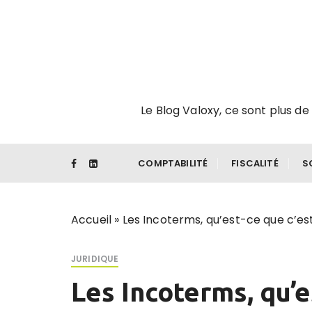
P
a
s
s
e
r
Le Blog Valoxy, ce sont plus de 
a
u
c
o
COMPTABILITÉ
FISCALITÉ
S
n
t
e
Accueil
»
Les Incoterms, qu’est-ce que c’es
n
u
JURIDIQUE
Les Incoterms, qu’e