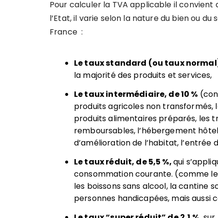
Pour calculer la TVA applicable il convient
l’Etat, il varie selon la nature du bien ou du 
France :
Le taux standard (ou taux normal)
la majorité des produits et services,
Le taux intermédiaire, de 10 %
(con
produits agricoles non transformés, l
produits alimentaires préparés, les
remboursables, l’hébergement hôteli
d’amélioration de l’habitat, l’entrée 
Le taux réduit, de 5,5 %,
qui s’appli
consommation courante. (comme les pro
les boissons sans alcool, la cantine 
personnes handicapées, mais aussi ce
Le taux “
super r
éduit” de 2,1 %,
sur 