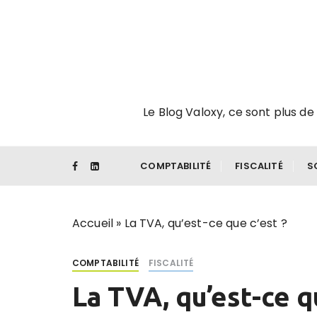
P
a
s
s
e
r
Le Blog Valoxy, ce sont plus de 
a
u
c
o
COMPTABILITÉ
FISCALITÉ
S
n
t
e
Accueil
»
La TVA, qu’est-ce que c’est ?
n
u
COMPTABILITÉ
FISCALITÉ
La TVA, qu’est-ce q