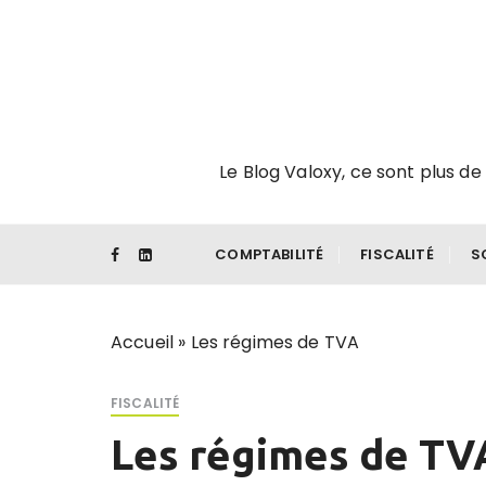
P
a
s
s
e
r
Le Blog Valoxy, ce sont plus de 
a
u
c
o
COMPTABILITÉ
FISCALITÉ
S
n
t
e
Accueil
»
Les régimes de TVA
n
u
FISCALITÉ
Les régimes de TV