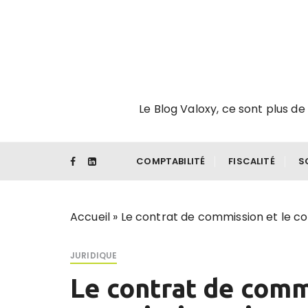
P
a
s
s
e
r
Le Blog Valoxy, ce sont plus de 
a
u
c
o
COMPTABILITÉ
FISCALITÉ
S
n
t
e
Accueil
»
Le contrat de commission et le c
n
u
JURIDIQUE
Le contrat de comm