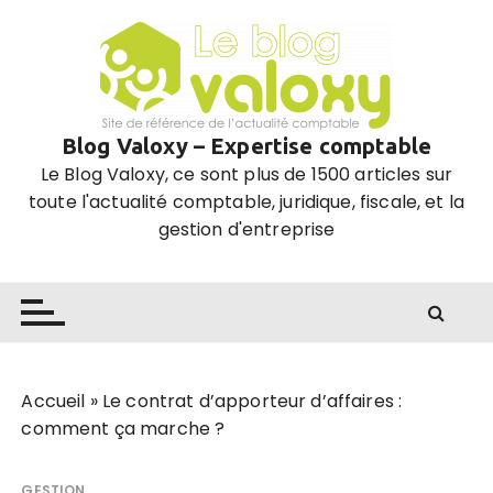
P
a
s
s
e
Blog Valoxy – Expertise comptable
r
Le Blog Valoxy, ce sont plus de 1500 articles sur
a
toute l'actualité comptable, juridique, fiscale, et la
u
gestion d'entreprise
c
o
n
t
e
n
u
Accueil
»
Le contrat d’apporteur d’affaires :
comment ça marche ?
GESTION