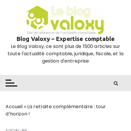
P
a
s
s
e
Blog Valoxy – Expertise comptable
r
Le Blog Valoxy, ce sont plus de 1500 articles sur
a
toute l'actualité comptable, juridique, fiscale, et la
u
gestion d'entreprise
c
o
n
t
e
n
u
Accueil
»
La retraite complémentaire : tour
d’horizon !
SOCIAL-RH