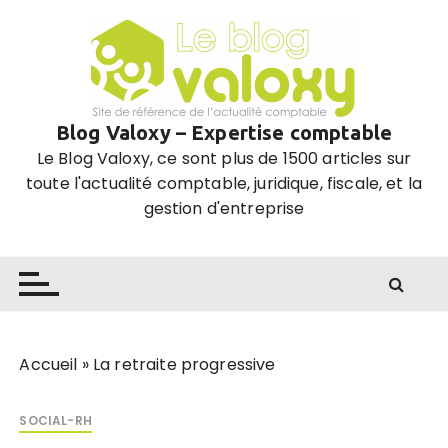
P
a
s
s
e
Blog Valoxy – Expertise comptable
r
Le Blog Valoxy, ce sont plus de 1500 articles sur
a
toute l'actualité comptable, juridique, fiscale, et la
u
gestion d'entreprise
c
o
n
t
e
n
u
Accueil
»
La retraite progressive
SOCIAL-RH