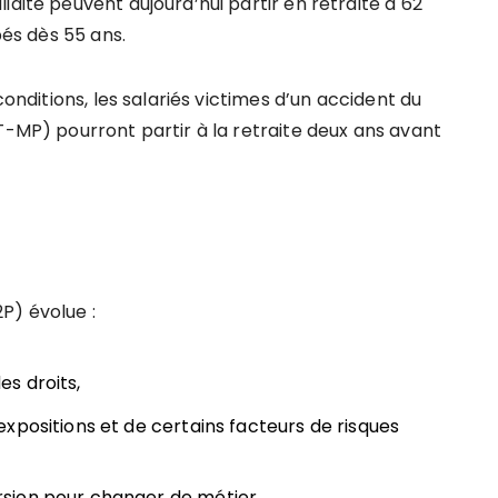
idité peuvent aujourd’hui partir en retraite à 62
pés dès 55 ans.
conditions, les salariés victimes d’un accident du
T-MP) pourront partir à la retraite deux ans avant
P) évolue :
s droits,
xpositions et de certains facteurs de risques
sion pour changer de métier,