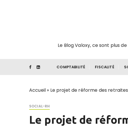
P
a
s
s
e
r
Le Blog Valoxy, ce sont plus de 
a
u
c
o
COMPTABILITÉ
FISCALITÉ
S
n
t
e
Accueil
»
Le projet de réforme des retraite
n
u
SOCIAL-RH
Le projet de réfor