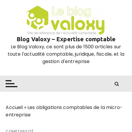
P
a
s
s
e
Blog Valoxy – Expertise comptable
r
Le Blog Valoxy, ce sont plus de 1500 articles sur
a
toute l'actualité comptable, juridique, fiscale, et la
u
gestion d'entreprise
c
o
n
t
e
n
u
Accueil
»
Les obligations comptables de la micro-
entreprise
COMPTABILITÉ