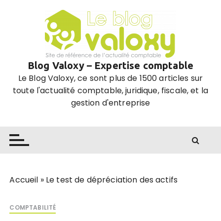
P
a
s
s
e
Blog Valoxy – Expertise comptable
r
Le Blog Valoxy, ce sont plus de 1500 articles sur
a
toute l'actualité comptable, juridique, fiscale, et la
u
gestion d'entreprise
c
o
n
t
e
n
u
Accueil
»
Le test de dépréciation des actifs
COMPTABILITÉ