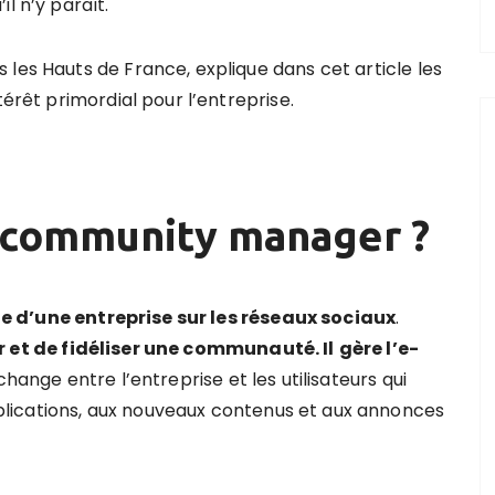
l n’y paraît.
les Hauts de France, explique dans cet article les
térêt primordial pour l’entreprise.
community manager
?
le d
’
une entreprise sur les réseaux sociaux
.
 et de fidéliser une communauté. Il
g
è
re l
’
e-
’échange entre l’entreprise et les utilisateurs qui
lications, aux nouveaux contenus et aux annonces