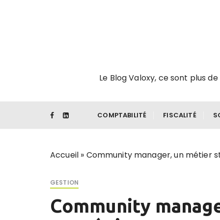
P
a
s
s
e
r
Le Blog Valoxy, ce sont plus de 
a
u
c
o
COMPTABILITÉ
FISCALITÉ
S
n
t
e
Accueil
»
Community manager, un métier s
n
u
GESTION
Community manager