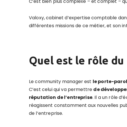
C’est bien plus complexe – et complet – qu’i
Valoxy, cabinet d’expertise comptable dans 
différentes missions de ce métier, et son in
Quel est le
rôle
du 
Le community manager est
le porte-paro
C’est celui qui va permettre
de d
évelopper
r
éputation de l
’
entreprise
. Il a un rôle d
réagissent constamment aux nouvelles pub
de l’entreprise.