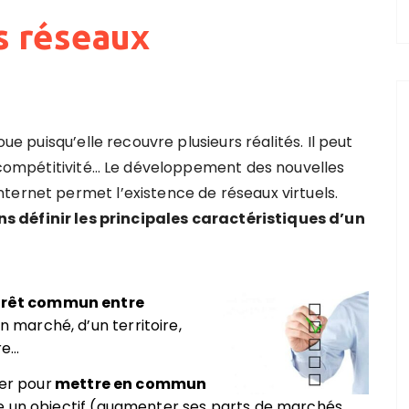
s réseaux
oue puisqu’elle recouvre plusieurs réalités. Il peut
e compétitivité… Le développement des nouvelles
ternet permet l’existence de réseaux virtuels.
ns définir les principales caractéristiques d’un
érêt commun entre
un marché, d’un territoire,
re…
ier pour
mettre en commun
e un objectif (augmenter ses parts de marchés,