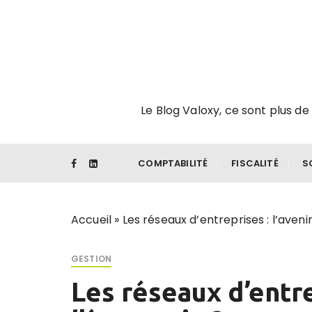
P
a
s
s
e
r
Le Blog Valoxy, ce sont plus de 
a
u
c
o
COMPTABILITÉ
FISCALITÉ
S
n
t
e
Accueil
»
Les réseaux d’entreprises : l’aveni
n
u
GESTION
Les réseaux d’entre