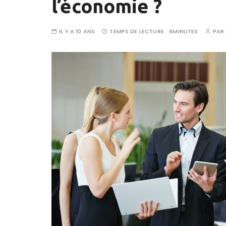
l’économie ?
IL Y A 10 ANS
TEMPS DE LECTURE :
4MINUTES
PAR