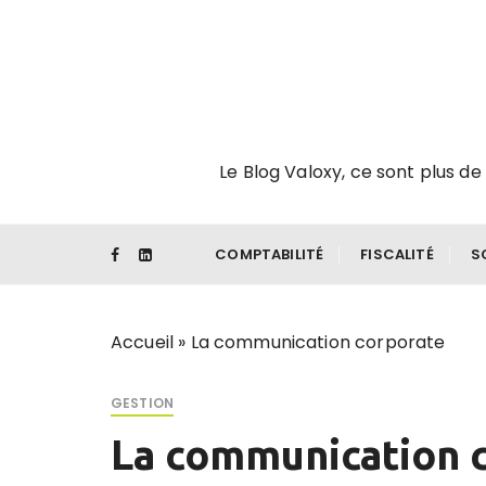
P
a
s
s
e
r
Le Blog Valoxy, ce sont plus de 
a
u
c
o
COMPTABILITÉ
FISCALITÉ
S
n
t
e
Accueil
»
La communication corporate
n
u
GESTION
La communication 