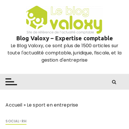
P
a
s
s
e
Blog Valoxy – Expertise comptable
r
Le Blog Valoxy, ce sont plus de 1500 articles sur
a
toute l'actualité comptable, juridique, fiscale, et la
u
gestion d'entreprise
c
o
n
t
e
n
u
Accueil
»
Le sport en entreprise
SOCIAL-RH