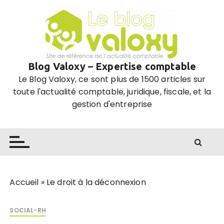
P
a
s
s
e
Blog Valoxy – Expertise comptable
r
Le Blog Valoxy, ce sont plus de 1500 articles sur
a
toute l'actualité comptable, juridique, fiscale, et la
u
gestion d'entreprise
c
o
n
t
e
n
u
Accueil
»
Le droit à la déconnexion
SOCIAL-RH