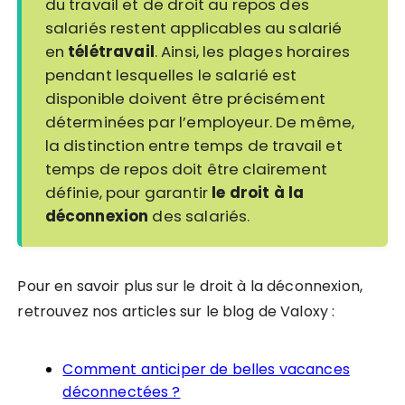
du travail et de droit au repos des
salari
é
s restent applicables au salari
é
en
t
é
l
é
travail
. Ainsi, les plages horaires
pendant lesquelles le salari
é
est
disponible doivent
ê
tre pr
é
cis
é
ment
d
é
termin
é
es par l’employeur. De même,
la distinction entre temps de travail et
temps de repos doit
ê
tre clairement
définie, pour garantir
le droit
à
la
d
é
connexion
des salari
é
s.
Pour en savoir plus sur le droit à la déconnexion,
retrouvez nos articles sur le blog de Valoxy :
Comment anticiper de belles vacances
déconnectées ?