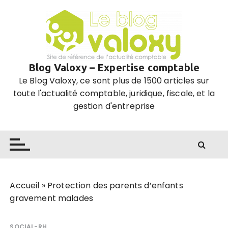
P
a
s
s
e
Blog Valoxy – Expertise comptable
r
Le Blog Valoxy, ce sont plus de 1500 articles sur
a
toute l'actualité comptable, juridique, fiscale, et la
u
gestion d'entreprise
c
o
n
t
e
n
u
Accueil
»
Protection des parents d’enfants
gravement malades
SOCIAL-RH