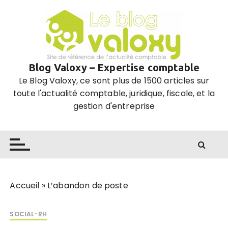
P
a
s
s
e
Blog Valoxy – Expertise comptable
r
Le Blog Valoxy, ce sont plus de 1500 articles sur
a
toute l'actualité comptable, juridique, fiscale, et la
u
gestion d'entreprise
c
o
n
t
e
n
u
Accueil
»
L’abandon de poste
SOCIAL-RH