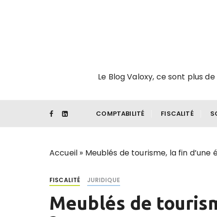
P
a
s
s
e
r
Le Blog Valoxy, ce sont plus de 
a
u
c
o
COMPTABILITÉ
FISCALITÉ
S
n
t
e
Accueil
»
Meublés de tourisme, la fin d’une
n
u
FISCALITÉ
JURIDIQUE
Meublés de tourism