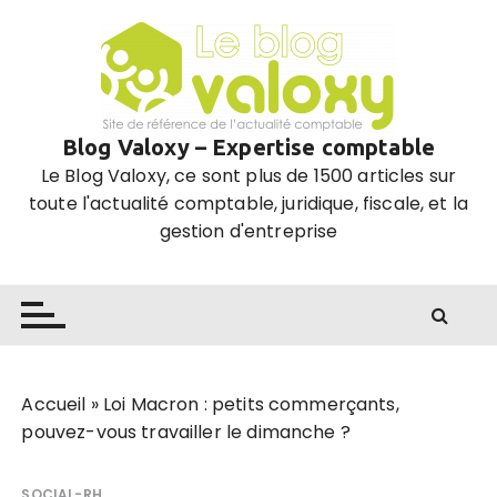
P
a
s
s
e
Blog Valoxy – Expertise comptable
r
Le Blog Valoxy, ce sont plus de 1500 articles sur
a
toute l'actualité comptable, juridique, fiscale, et la
u
gestion d'entreprise
c
o
n
t
e
n
u
Accueil
»
Loi Macron : petits commerçants,
pouvez-vous travailler le dimanche ?
SOCIAL-RH