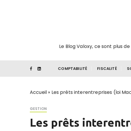
P
a
s
s
e
r
Le Blog Valoxy, ce sont plus de 
a
u
c
o
COMPTABILITÉ
FISCALITÉ
S
n
t
e
Accueil
»
Les prêts interentreprises (loi Ma
n
u
GESTION
Les prêts interentr