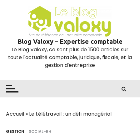
P
a
s
s
e
Blog Valoxy – Expertise comptable
r
Le Blog Valoxy, ce sont plus de 1500 articles sur
a
toute l'actualité comptable, juridique, fiscale, et la
u
gestion d'entreprise
c
o
n
t
e
n
u
Accueil
»
Le télétravail : un défi managérial
GESTION
SOCIAL-RH