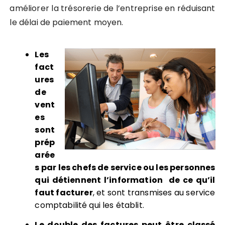
améliorer la trésorerie de l’entreprise en réduisant
le délai de paiement moyen.
Les
fact
ures
de
vent
es
sont
prép
arée
s par les chefs de service ou les personnes
qui détiennent l’information de ce qu’il
faut facturer
, et sont transmises au service
comptabilité qui les établit.
Le double des factures peut être classé