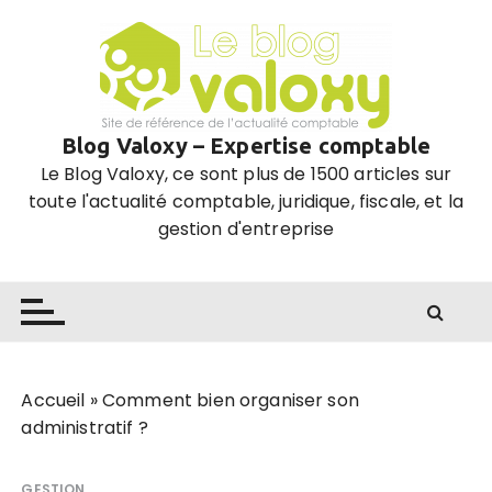
P
a
s
s
e
Blog Valoxy – Expertise comptable
r
Le Blog Valoxy, ce sont plus de 1500 articles sur
a
toute l'actualité comptable, juridique, fiscale, et la
u
gestion d'entreprise
c
o
n
t
e
n
u
Accueil
»
Comment bien organiser son
administratif ?
GESTION