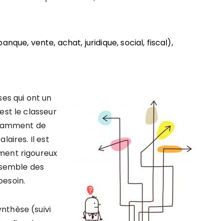
anque, vente, achat, juridique, social, fiscal),
ses qui ont un
est le classeur
fisamment de
aires. Il est
ment rigoureux
ensemble des
besoin.
nthèse (suivi