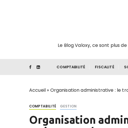
P
a
s
s
e
r
Le Blog Valoxy, ce sont plus de 
a
u
c
o
COMPTABILITÉ
FISCALITÉ
S
n
t
e
Accueil
»
Organisation administrative : le t
n
u
COMPTABILITÉ
GESTION
Organisation admini