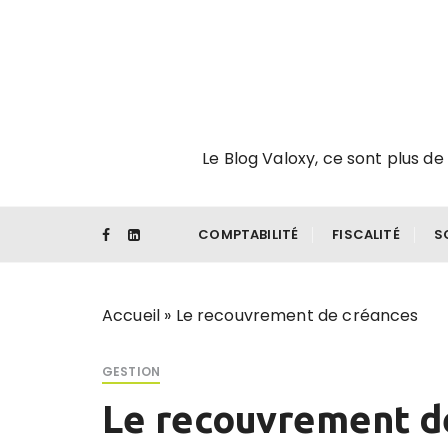
P
a
s
s
e
r
Le Blog Valoxy, ce sont plus de 
a
u
c
o
COMPTABILITÉ
FISCALITÉ
S
n
t
e
Accueil
»
Le recouvrement de créances
n
u
GESTION
Le recouvrement d