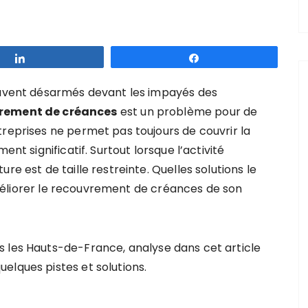
Partagez
Partagez
souvent désarmés devant les impayés des
rement de créances
est
un problème pour de
reprises ne permet pas toujours de couvrir la
ent significatif. S
urtout lorsque l’activité
re est de taille restreinte. Quelles solutions le
liorer le recouvrement de
créances
de son
s les Hauts-de-France, analyse dans cet article
elques pistes et solutions.