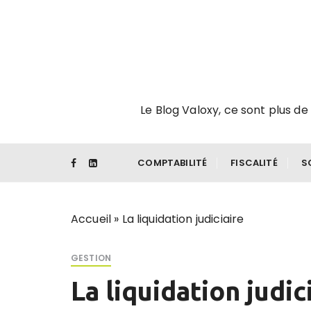
P
a
s
s
e
r
Le Blog Valoxy, ce sont plus de 
a
u
c
o
COMPTABILITÉ
FISCALITÉ
S
n
t
e
Accueil
»
La liquidation judiciaire
n
u
GESTION
La liquidation judic