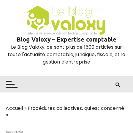
P
a
s
s
e
Blog Valoxy – Expertise comptable
r
Le Blog Valoxy, ce sont plus de 1500 articles sur
a
toute l'actualité comptable, juridique, fiscale, et la
u
gestion d'entreprise
c
o
n
t
e
n
u
Accueil
»
Procédures collectives, qui est concerné
?
GESTION