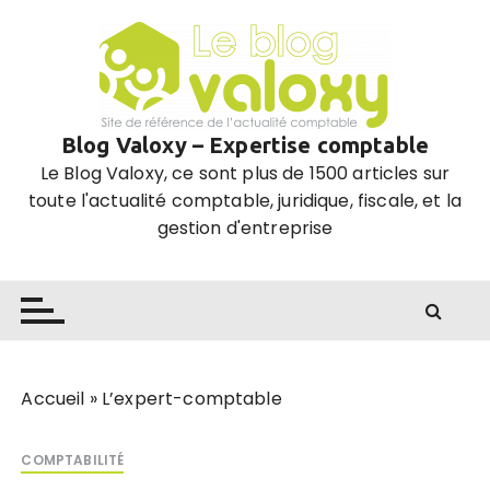
P
a
s
s
e
Blog Valoxy – Expertise comptable
r
Le Blog Valoxy, ce sont plus de 1500 articles sur
a
toute l'actualité comptable, juridique, fiscale, et la
u
gestion d'entreprise
c
o
n
t
e
n
u
Accueil
»
L’expert-comptable
COMPTABILITÉ