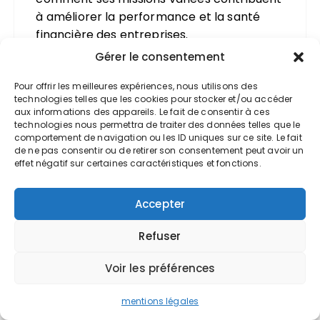
à améliorer la performance et la santé
financière des entreprises.
Gérer le consentement
Répondre
Pour offrir les meilleures expériences, nous utilisons des
technologies telles que les cookies pour stocker et/ou accéder
aux informations des appareils. Le fait de consentir à ces
technologies nous permettra de traiter des données telles que le
comportement de navigation ou les ID uniques sur ce site. Le fait
de ne pas consentir ou de retirer son consentement peut avoir un
effet négatif sur certaines caractéristiques et fonctions.
Expert-Comptable Valoxy
Accepter
15 juillet 2024 à 10h15
Refuser
Cher lecteur,
Nous vous remercions de votre intérêt
Voir les préférences
pour le blog, et pour votre message
encourageant,
mentions légales
Nous vous souhaitons d’excellentes