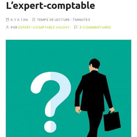
L’expert-comptable
IL Y A 1 AN
TEMPS DE LECTURE :
7MINUTES
PAR
EXPERT-COMPTABLE VALOXY
9 COMMENTAIRES