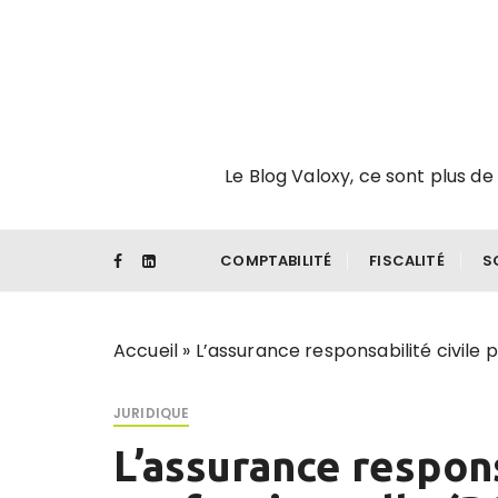
P
a
s
s
e
r
Le Blog Valoxy, ce sont plus de 
a
u
c
o
COMPTABILITÉ
FISCALITÉ
S
n
t
e
Accueil
»
L’assurance responsabilité civile 
n
u
JURIDIQUE
L’assurance respons