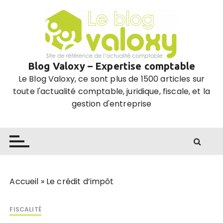
P
a
s
s
e
Blog Valoxy – Expertise comptable
r
Le Blog Valoxy, ce sont plus de 1500 articles sur
a
toute l'actualité comptable, juridique, fiscale, et la
u
gestion d'entreprise
c
o
n
t
e
n
u
Accueil
»
Le crédit d’impôt
FISCALITÉ