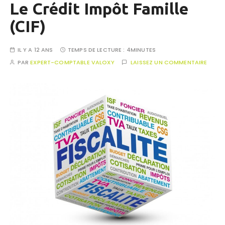
Le Crédit Impôt Famille
(CIF)
IL Y A 12 ANS
TEMPS DE LECTURE :
4MINUTES
PAR
EXPERT-COMPTABLE VALOXY
LAISSEZ UN COMMENTAIRE