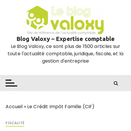
P
a
s
s
e
Blog Valoxy – Expertise comptable
r
Le Blog Valoxy, ce sont plus de 1500 articles sur
a
toute l'actualité comptable, juridique, fiscale, et la
u
gestion d'entreprise
c
o
n
t
e
n
u
Accueil
»
Le Crédit Impôt Famille (CIF)
FISCALITÉ