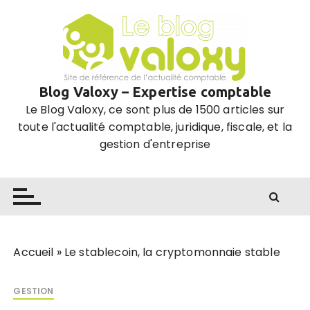
P
a
s
s
e
Blog Valoxy – Expertise comptable
r
Le Blog Valoxy, ce sont plus de 1500 articles sur
a
toute l'actualité comptable, juridique, fiscale, et la
u
gestion d'entreprise
c
o
n
t
e
n
u
Accueil
»
Le stablecoin, la cryptomonnaie stable
GESTION