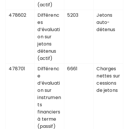
(actif)
478602
Différenc
5203
Jetons
es
auto-
d’évaluati
détenus
on sur
jetons
détenus
(actif)
478701
Différenc
6661
Charges
e
nettes sur
d’évaluati
cessions
on sur
de jetons
instrumen
ts
financiers
à terme
(passif)