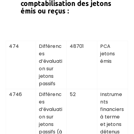
comptabilisation des jetons
émis ou reçus :
474
Différenc
48701
PCA
es
jetons
d’évaluati
émis
on sur
jetons
passifs
4746
Différenc
52
Instrume
es
nts
d’évaluati
financiers
on sur
à terme
jetons
et jetons
passifs (à
détenus