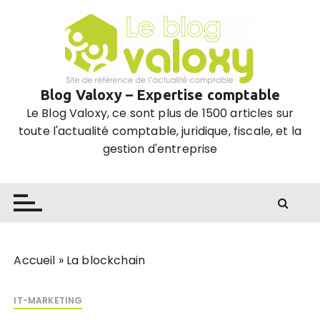
P
a
s
s
e
Blog Valoxy – Expertise comptable
r
Le Blog Valoxy, ce sont plus de 1500 articles sur
a
toute l'actualité comptable, juridique, fiscale, et la
u
gestion d'entreprise
c
o
n
t
e
n
u
Accueil
»
La blockchain
IT-MARKETING