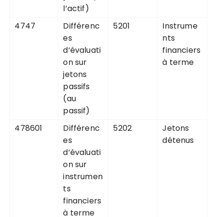
l’actif)
4747
Différenc
5201
Instrume
es
nts
d’évaluati
financiers
on sur
à terme
jetons
passifs
(au
passif)
478601
Différenc
5202
Jetons
es
détenus
d’évaluati
on sur
instrumen
ts
financiers
à terme