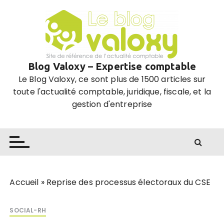
P
a
s
s
e
Blog Valoxy – Expertise comptable
r
Le Blog Valoxy, ce sont plus de 1500 articles sur
a
toute l'actualité comptable, juridique, fiscale, et la
u
gestion d'entreprise
c
o
n
t
e
n
u
Accueil
»
Reprise des processus électoraux du CSE
SOCIAL-RH