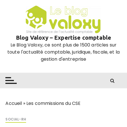
P
a
s
s
e
Blog Valoxy – Expertise comptable
r
Le Blog Valoxy, ce sont plus de 1500 articles sur
a
toute l'actualité comptable, juridique, fiscale, et la
u
gestion d'entreprise
c
o
n
t
e
n
u
Accueil
»
Les commissions du CSE
SOCIAL-RH