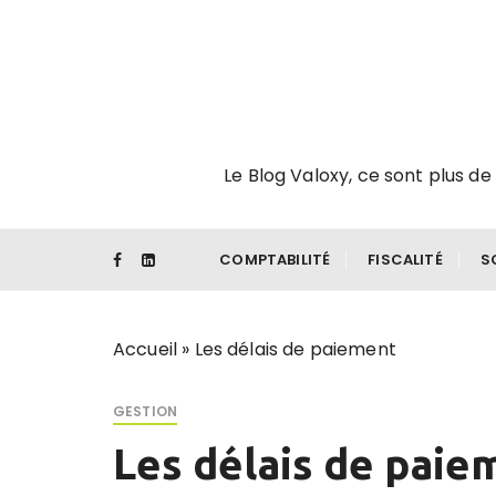
P
a
s
s
e
r
Le Blog Valoxy, ce sont plus de 
a
u
c
o
COMPTABILITÉ
FISCALITÉ
S
n
t
e
Accueil
»
Les délais de paiement
n
u
GESTION
Les délais de paie