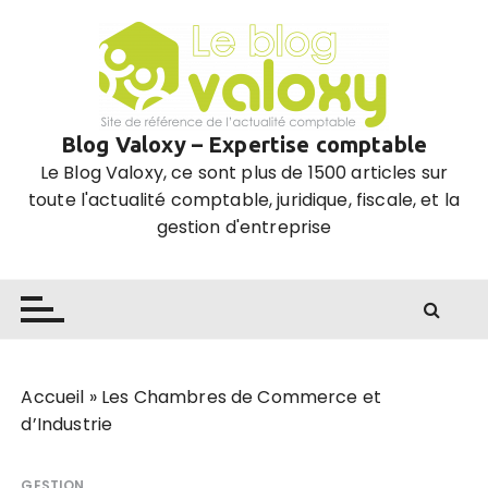
P
a
s
s
e
Blog Valoxy – Expertise comptable
r
Le Blog Valoxy, ce sont plus de 1500 articles sur
a
toute l'actualité comptable, juridique, fiscale, et la
u
gestion d'entreprise
c
o
n
t
e
n
u
Accueil
»
Les Chambres de Commerce et
d’Industrie
GESTION