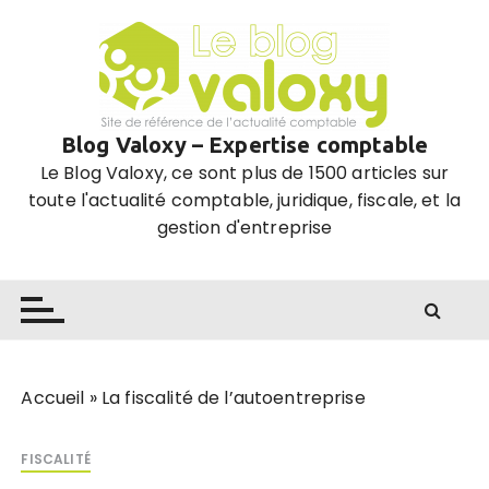
P
a
s
s
e
Blog Valoxy – Expertise comptable
r
Le Blog Valoxy, ce sont plus de 1500 articles sur
a
toute l'actualité comptable, juridique, fiscale, et la
u
gestion d'entreprise
c
o
n
t
e
n
u
Accueil
»
La fiscalité de l’autoentreprise
FISCALITÉ