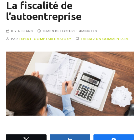
La fiscalité de
l’autoentreprise
IL Y A 10 ANS
TEMPS DE LECTURE :
4MINUTES
PAR
EXPERT-COMPTABLE VALOXY
LAISSEZ UN COMMENTAIRE
Tweetez
Partagez
Partagez