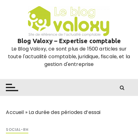
P
a
s
s
e
Blog Valoxy – Expertise comptable
r
Le Blog Valoxy, ce sont plus de 1500 articles sur
a
toute l'actualité comptable, juridique, fiscale, et la
u
gestion d'entreprise
c
o
n
t
e
n
u
Accueil
»
La durée des périodes d’essai
SOCIAL-RH