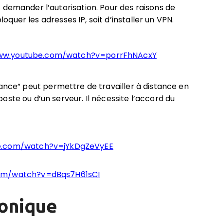
 demander l’autorisation. Pour des raisons de
bloquer les adresses IP, soit d’installer un VPN.
www.youtube.com/watch?v=porrFhNAcxY
stance” peut permettre de travailler à distance en
ste ou d’un serveur. Il nécessite l’accord du
e.com/watch?v=jYkDgZeVyEE
com/watch?v=dBqs7H61sCI
ronique