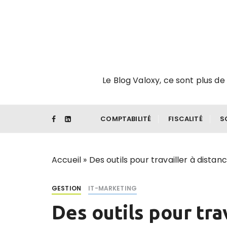
P
a
s
s
e
r
Le Blog Valoxy, ce sont plus de 
a
u
c
o
COMPTABILITÉ
FISCALITÉ
S
n
t
e
Accueil
»
Des outils pour travailler à distan
n
u
GESTION
IT-MARKETING
Des outils pour tra