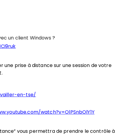
avec un client Windows ?
Ci9ruk
er une prise à distance sur une session de votre
t.
ailler-en-tse/
www.youtube.com/watch?v=OlPSnbOlY1Y
distance” vous permettra de prendre le contrôle à