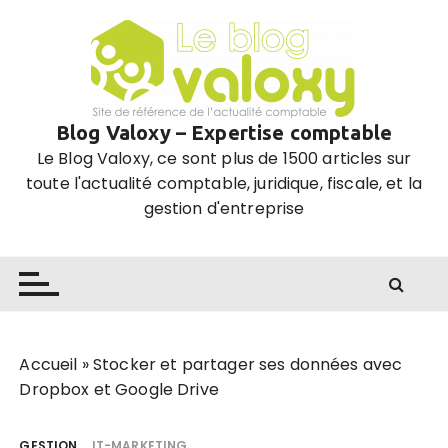
P
a
s
s
e
Blog Valoxy – Expertise comptable
r
Le Blog Valoxy, ce sont plus de 1500 articles sur
a
toute l'actualité comptable, juridique, fiscale, et la
u
gestion d'entreprise
c
o
n
t
e
n
u
Accueil
»
Stocker et partager ses données avec
Dropbox et Google Drive
GESTION
IT-MARKETING