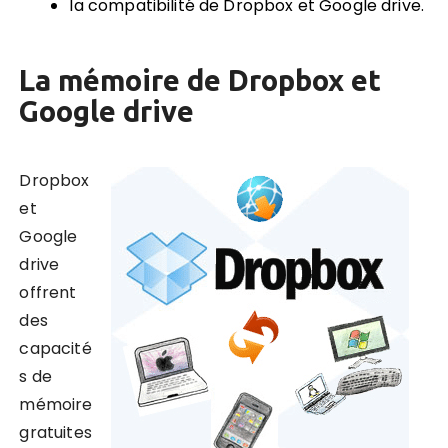
la compatibilité de Dropbox et Google drive.
La mémoire de Dropbox et
Google drive
Dropbox
et
Google
drive
offrent
des
capacité
s de
mémoire
gratuites