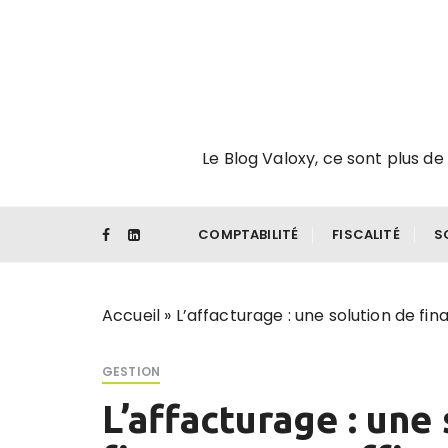
P
a
s
s
e
r
Le Blog Valoxy, ce sont plus de 
a
u
c
o
COMPTABILITÉ
FISCALITÉ
S
n
t
e
Accueil
»
L’affacturage : une solution de fi
n
u
GESTION
L’affacturage : une