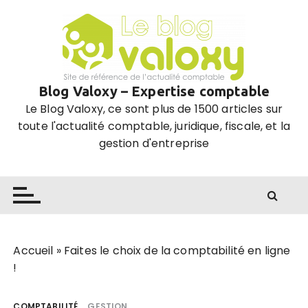
P
a
s
s
e
Blog Valoxy – Expertise comptable
r
Le Blog Valoxy, ce sont plus de 1500 articles sur
a
toute l'actualité comptable, juridique, fiscale, et la
u
gestion d'entreprise
c
o
n
t
e
n
u
Accueil
»
Faites le choix de la comptabilité en ligne
!
COMPTABILITÉ
GESTION