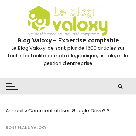
P
a
s
s
e
Blog Valoxy – Expertise comptable
r
Le Blog Valoxy, ce sont plus de 1500 articles sur
a
toute l'actualité comptable, juridique, fiscale, et la
u
gestion d'entreprise
c
o
n
t
e
n
u
Accueil
»
Comment utiliser Google Drive® ?
BONS PLANS VALOXY