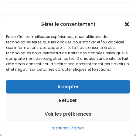
Gérer le consentement
Commentaires récents
Pour offrir les meilleures expériences, nous utilisons des
Determinant Calculator
sur
Contourner
technologies telles que les cookies pour stocker et/ou accéder
aux informations des appareils. Le fait de consentir à ces
les filtres anti-spam dans une campagne
technologies nous permettra de traiter des données telles que le
e-mailing
comportement de navigation ou les ID uniques sur ce site. Le fait
de ne pas consentir ou de retirer son consentement peut avoir un
Cherif
sur
Préparer sa demande de
effet négatif sur certaines caractéristiques et fonctions.
retraite
Accepter
Department of Computer Science
sur
Connaître et maîtriser votre taux de
Refuser
marge
Voir les préférences
Department of Computer Science
sur
Personne morale et personne physique,
mentions légales
quelle différence ?