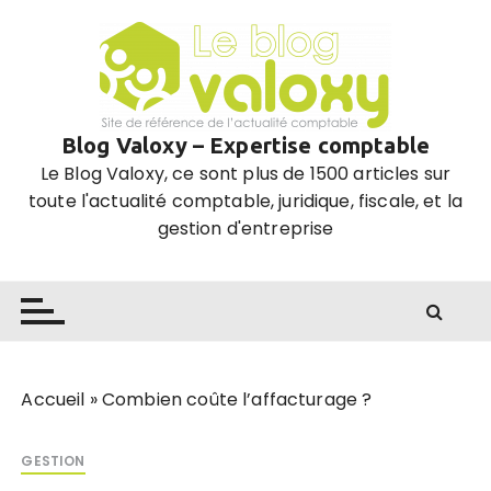
P
a
s
s
e
Blog Valoxy – Expertise comptable
r
Le Blog Valoxy, ce sont plus de 1500 articles sur
a
toute l'actualité comptable, juridique, fiscale, et la
u
gestion d'entreprise
c
o
n
t
e
n
u
Accueil
»
Combien coûte l’affacturage ?
GESTION