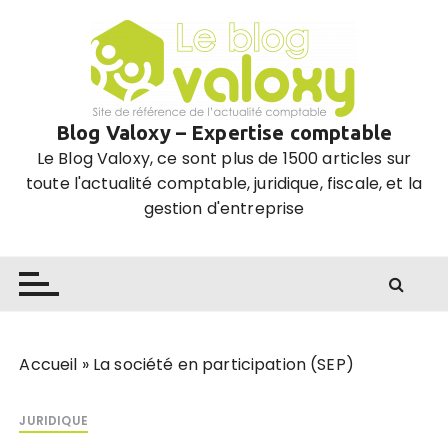
P
a
s
s
e
Blog Valoxy – Expertise comptable
r
Le Blog Valoxy, ce sont plus de 1500 articles sur
a
toute l'actualité comptable, juridique, fiscale, et la
u
gestion d'entreprise
c
o
n
t
e
n
u
Accueil
»
La société en participation (SEP)
JURIDIQUE