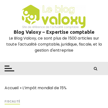
P
a
s
s
e
Blog Valoxy – Expertise comptable
r
Le Blog Valoxy, ce sont plus de 1500 articles sur
a
toute l'actualité comptable, juridique, fiscale, et la
u
gestion d'entreprise
c
o
n
t
e
n
u
Accueil
»
L’impôt mondial de 15%
FISCALITÉ