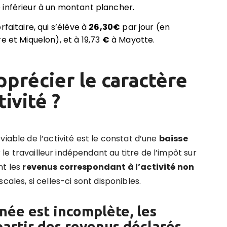
 inférieur à un montant plancher.
faitaire, qui s’élève à
26,30
€
par jour (en
e et Miquelon), et à 19,73
€
à Mayotte.
précier le caractère
tivité ?
iable de l’activité est le constat d’une
baisse
e travailleur indépendant au titre de l’impôt sur
nt les
revenus correspondant à l
’
activit
é
non
cales, si celles-ci sont disponibles.
année est
incomplè
te
, les
artir des revenus déclarés,