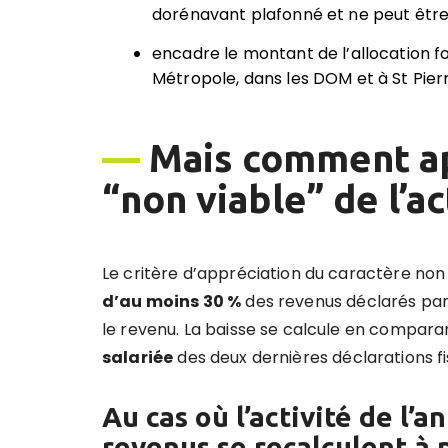
dorénavant plafonné et ne peut être
encadre le montant de l’allocation for
Métropole, dans les DOM et à St Pierr
—
Mais comment ap
“non viable” de l’ac
Le critère d’appréciation du caractère non v
d
’
au moins 30
%
des revenus déclarés par l
le revenu. La baisse se calcule en compara
salari
ée
des deux dernières déclarations fis
Au cas où l’activité de l’
revenus se
recalculent
à p