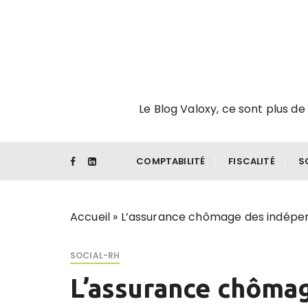
P
a
s
s
e
r
Le Blog Valoxy, ce sont plus de 
a
u
c
o
COMPTABILITÉ
FISCALITÉ
S
n
t
e
Accueil
»
L’assurance chômage des indépe
n
u
SOCIAL-RH
L’assurance chôma