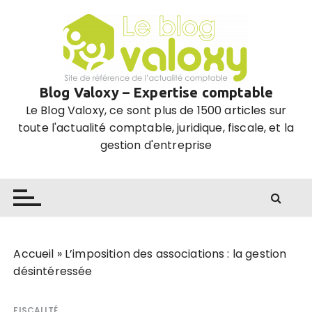
P
a
s
s
e
Blog Valoxy – Expertise comptable
r
Le Blog Valoxy, ce sont plus de 1500 articles sur
a
toute l'actualité comptable, juridique, fiscale, et la
u
gestion d'entreprise
c
o
n
t
e
n
u
Accueil
»
L’imposition des associations : la gestion
désintéressée
FISCALITÉ