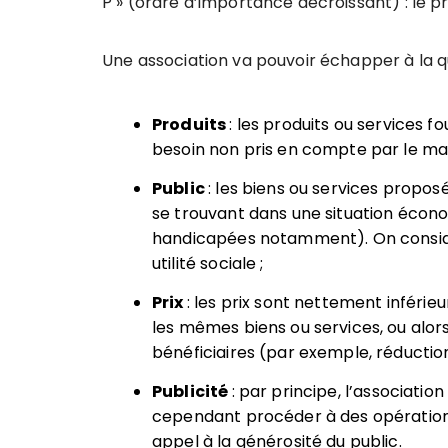
P » (ordre d’importance décroissant) : le produ
Une association va pouvoir échapper à la qual
Produits
: les produits ou services fo
besoin non pris en compte par le mar
Public
: les biens ou services proposé
se trouvant dans une situation écono
handicapées notamment). On considère
utilité sociale ;
Prix
: les prix sont nettement inféri
les mêmes biens ou services, ou alors
bénéficiaires (par exemple, réductio
Publicité
: par principe, l’associatio
cependant procéder à des opératio
appel à la générosité du public.