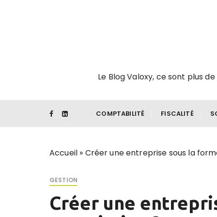
P
a
s
s
e
r
Le Blog Valoxy, ce sont plus de 
a
u
c
o
COMPTABILITÉ
FISCALITÉ
S
n
t
e
Accueil
»
Créer une entreprise sous la form
n
u
GESTION
Créer une entrepri