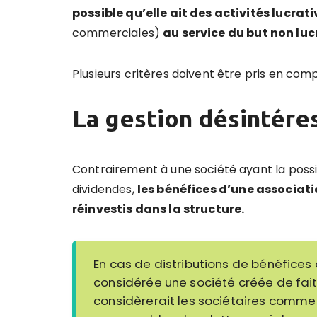
possible qu’elle ait des activités lucrat
commerciales)
au service du but non lucr
Plusieurs critères doivent être pris en compt
La gestion désintéres
Contrairement à une société ayant la possib
dividendes,
les bénéfices d’une associat
réinvestis dans la structure.
En cas de distributions de bénéfices
considérée une société créée de fait,
considèrerait les sociétaires comme 