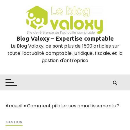
P
a
s
s
e
Blog Valoxy – Expertise comptable
r
Le Blog Valoxy, ce sont plus de 1500 articles sur
a
toute l'actualité comptable, juridique, fiscale, et la
u
gestion d'entreprise
c
o
n
t
e
n
u
Accueil
»
Comment piloter ses amortissements ?
GESTION